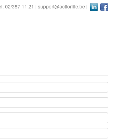
él. 02/387 11 21 |
support@actforlife.be
|