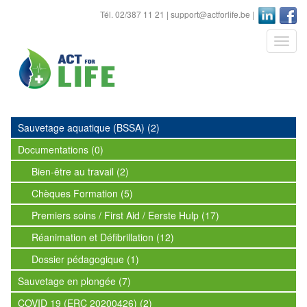
Tél. 02/387 11 21 |
support@actforlife.be
|
Sauvetage aquatique (BSSA) (2)
Documentations (0)
Bien-être au travail (2)
Chèques Formation (5)
Premiers soins / First Aid / Eerste Hulp (17)
Réanimation et Défibrillation (12)
Dossier pédagogique (1)
Sauvetage en plongée (7)
COVID 19 (ERC 20200426) (2)